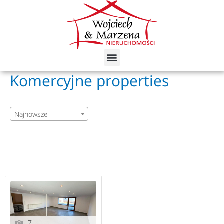
Skip
to
content
Menu
Komercyjne properties
Najnowsze
7