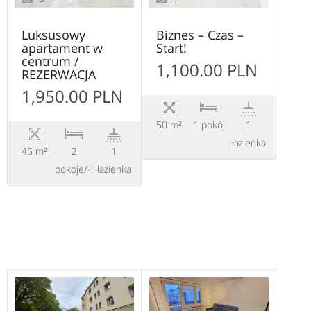
Luksusowy
Biznes – Czas –
apartament w
Start!
centrum /
1,100.00 PLN
REZERWACJA
1,950.00 PLN
50 m²
1 pokój
1
łazienka
45 m²
2
1
pokoje/-i
łazienka