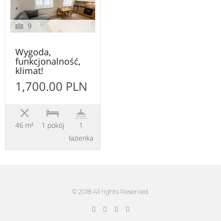
9
Wygoda,
funkcjonalność,
klimat!
1,700.00 PLN
46 m²
1 pokój
1
łazienka
© 2018 All rights Reserved.
F
T
G
P
a
w
o
i