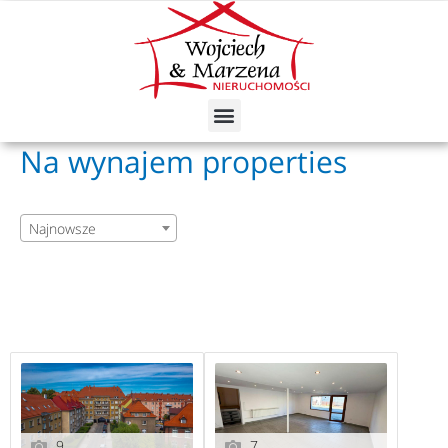
Skip
to
content
Menu
Na wynajem properties
Najnowsze
9
7