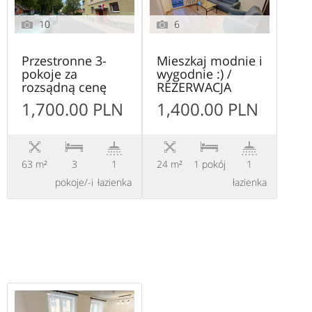
10
6
Przestronne 3-
Mieszkaj modnie i
pokoje za
wygodnie :) /
rozsądną cenę
REZERWACJA
1,700.00 PLN
1,400.00 PLN
63 m²
3
1
24 m²
1 pokój
1
pokoje/-i
łazienka
łazienka